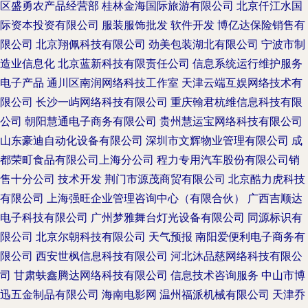
区盛勇农产品经营部
桂林金海国际旅游有限公司
北京仟江水国
际资本投资有限公司
服装服饰批发
软件开发
博亿达保险销售有
限公司
北京翔佩科技有限公司
劲美包装湖北有限公司
宁波市制
造业信息化
北京蓝新科技有限责任公司
信息系统运行维护服务
电子产品
通川区南润网络科技工作室
天津云端互娱网络技术有
限公司
长沙一屿网络科技有限公司
重庆翰君杭维信息科技有限
公司
朝阳慧通电子商务有限公司
贵州慧运宝网络科技有限公司
山东豪迪自动化设备有限公司
深圳市文辉物业管理有限公司
成
都荣町食品有限公司上海分公司
程力专用汽车股份有限公司销
售十分公司
技术开发
荆门市源茂商贸有限公司
北京酷力虎科技
有限公司
上海强旺企业管理咨询中心（有限合伙）
广西吉顺达
电子科技有限公司
广州梦雅舞台灯光设备有限公司
同源标识有
限公司
北京尔朝科技有限公司
天气预报
南阳爱便利电子商务有
限公司
西安世枫信息科技有限公司
河北沐品慈网络科技有限公
司
甘肃蚨鑫腾达网络科技有限公司
信息技术咨询服务
中山市博
迅五金制品有限公司
海南电影网
温州福派机械有限公司
天津乔